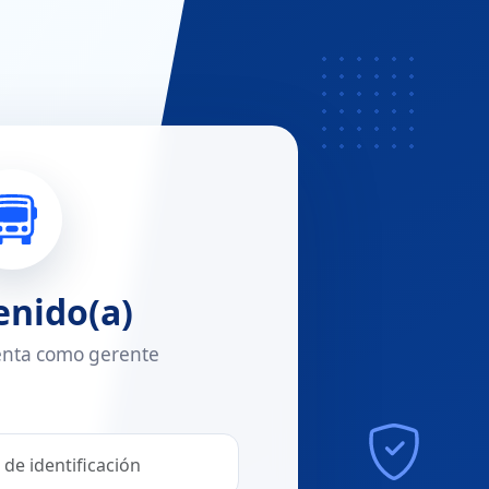
enido(a)
enta como gerente
n